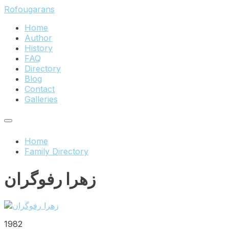
Skip
Skip
Skip
Rofougarans
to
to
to
Home
content
main
footer
Author
navigation
History
FAQ
Directory
Blog
Contact
Galleries
Home
Family Directory
زهرا رفوگران
1982