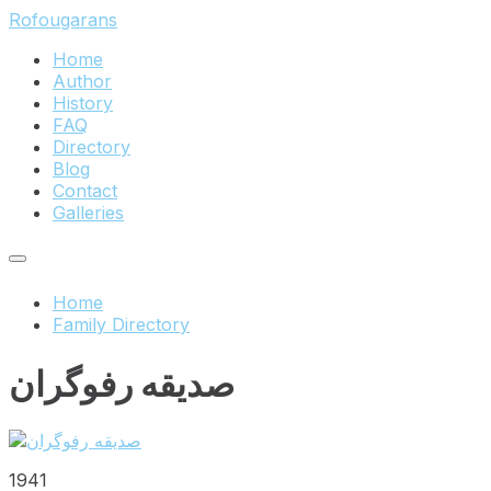
Skip
Skip
Skip
Rofougarans
to
to
to
Home
content
main
footer
Author
navigation
History
FAQ
Directory
Blog
Contact
Galleries
Home
Family Directory
صدیقه رفوگران
1941