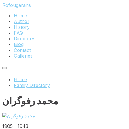
Skip
Skip
Skip
Rofougarans
to
to
to
Home
content
main
footer
Author
navigation
History
FAQ
Directory
Blog
Contact
Galleries
Home
Family Directory
محمد رفوگران
1905
-
1943