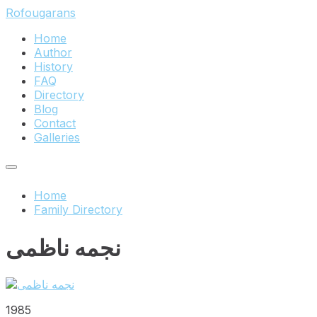
Skip
Skip
Skip
Rofougarans
to
to
to
Home
content
main
footer
Author
navigation
History
FAQ
Directory
Blog
Contact
Galleries
Home
Family Directory
نجمه ناظمی
1985