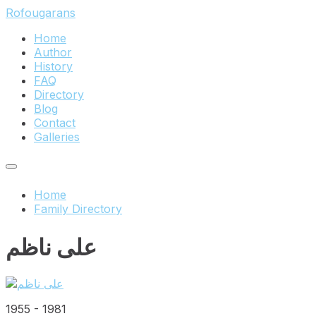
Skip
Skip
Skip
Rofougarans
to
to
to
Home
content
main
footer
Author
navigation
History
FAQ
Directory
Blog
Contact
Galleries
Home
Family Directory
علی‌ ناظم
1955
-
1981