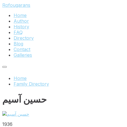
Skip
Skip
Skip
Rofougarans
to
to
to
Home
content
main
footer
Author
navigation
History
FAQ
Directory
Blog
Contact
Galleries
Home
Family Directory
حسین آسیم
1936