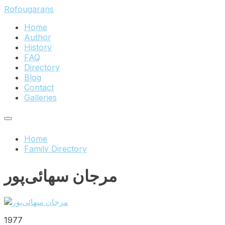
Skip
Skip
Skip
Rofougarans
to
to
to
Home
content
main
footer
Author
navigation
History
FAQ
Directory
Blog
Contact
Galleries
Home
Family Directory
مرجان سهائی‌پور
1977