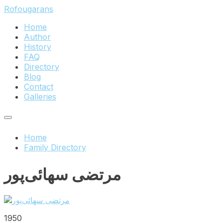
Skip
Skip
Skip
Rofougarans
to
to
to
Home
content
main
footer
Author
navigation
History
FAQ
Directory
Blog
Contact
Galleries
Home
Family Directory
مرتضی سهائی‌پور
1950