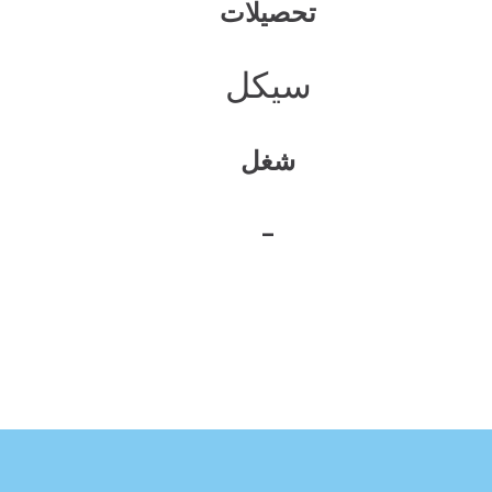
تحصیلات
سیکل
شغل
-