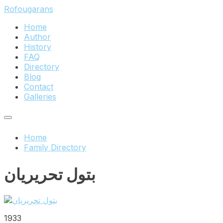
Skip
Skip
Skip
Rofougarans
to
to
to
Home
content
main
footer
Author
navigation
History
FAQ
Directory
Blog
Contact
Galleries
Home
Family Directory
بتول تحریریان
1933