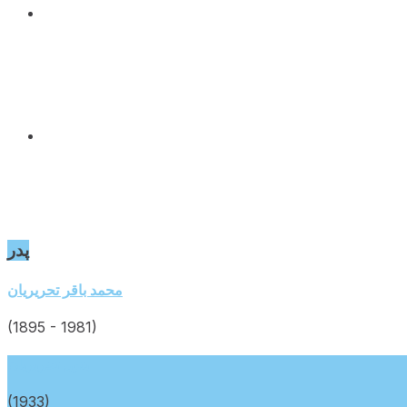
پدر
Go
محمد باقر تحریریان
to
profile
(1895 - 1981)
page
Go
بتول تحریریان
to
profile
(1933)