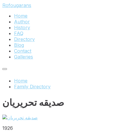
Skip
Skip
Skip
Rofougarans
to
to
to
Home
content
main
footer
Author
navigation
History
FAQ
Directory
Blog
Contact
Galleries
Home
Family Directory
صدیقه تحریریان
1926