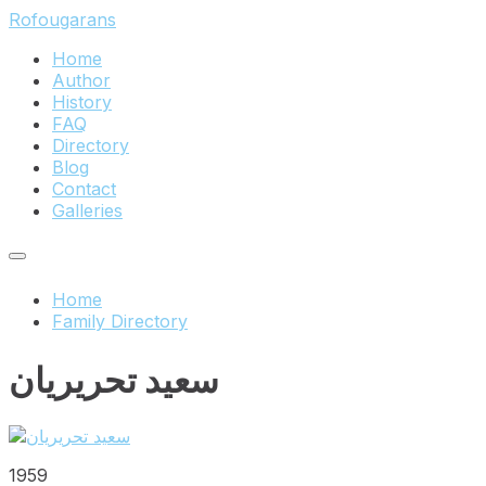
Skip
Skip
Skip
Rofougarans
to
to
to
Home
content
main
footer
Author
navigation
History
FAQ
Directory
Blog
Contact
Galleries
Home
Family Directory
سعید تحریریان
1959