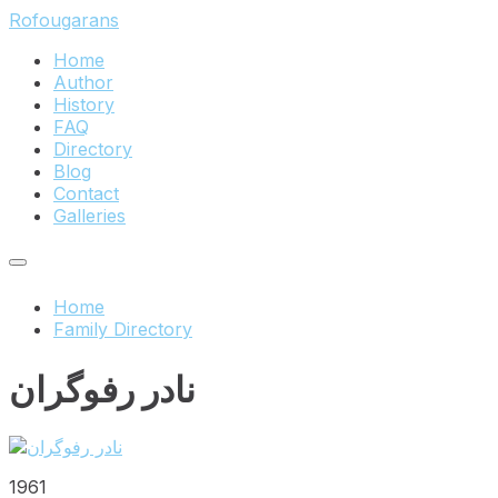
Skip
Skip
Skip
Rofougarans
to
to
to
Home
content
main
footer
Author
navigation
History
FAQ
Directory
Blog
Contact
Galleries
Home
Family Directory
نادر رفوگران
1961