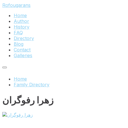
Skip
Skip
Skip
Rofougarans
to
to
to
Home
content
main
footer
Author
navigation
History
FAQ
Directory
Blog
Contact
Galleries
Home
Family Directory
زهرا رفوگران